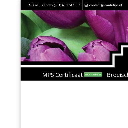
Call us Today (+31) 6 51 51 10 61
contact@laantulips.nl
MPS Certificaat
Broeis
GAP - MPS A
tulpenprinses-2019