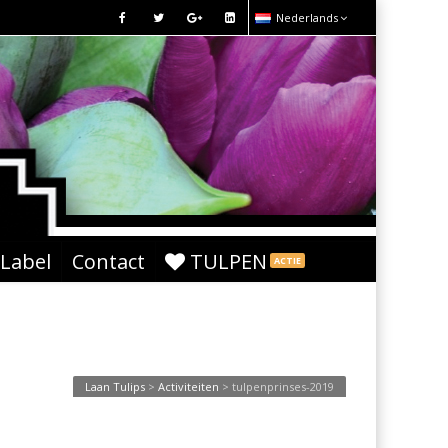
Nederlands
 Label
Contact
TULPEN
ACTIE
Laan Tulips
>
Activiteiten
>
tulpenprinses-2019