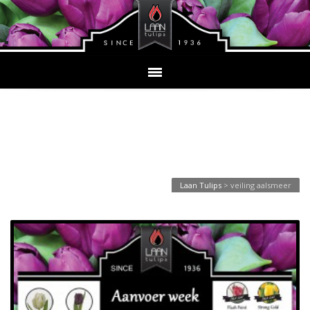
Tag Archives: veiling
aalsmeer
Laan Tulips
>
veiling aalsmeer