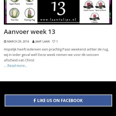
Aanvoer week 13
MARCH 29, 2016
JAAP LAAN
1
Hopelijk heeft iedereen een prachtig Paas weekend achter de rug,
wij in ieder geval wel! Deze week nemen we voor dit seizoen
afscheid van Christ
…
Read more...
LIKE US ON FACEBOOK