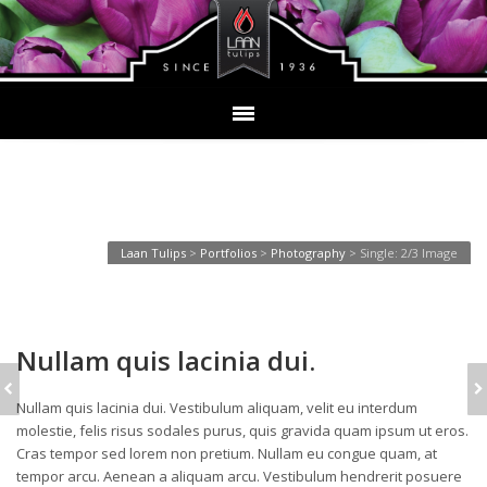
Single: 2/3 Image
Laan Tulips
>
Portfolios
>
Photography
>
Single: 2/3 Image
Nullam quis lacinia dui.
LOVELY GIRL TALKING
SINGLE: FULL VIDEO
Nullam quis lacinia dui. Vestibulum aliquam, velit eu interdum
molestie, felis risus sodales purus, quis gravida quam ipsum ut eros.
Cras tempor sed lorem non pretium. Nullam eu congue quam, at
tempor arcu. Aenean a aliquam arcu. Vestibulum hendrerit posuere