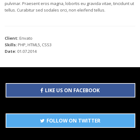
pulvinar. Praesent eros magna, lobortis eu gravida vitae, tincidunt ut
tellus. Curabitur sed sodales orci, non eleifend tellus.
Client:
Envato
Skills:
PHP, HTML5, CSS3
Date:
01.07.2014
LIKE US ON FACEBOOK
FOLLOW ON TWITTER