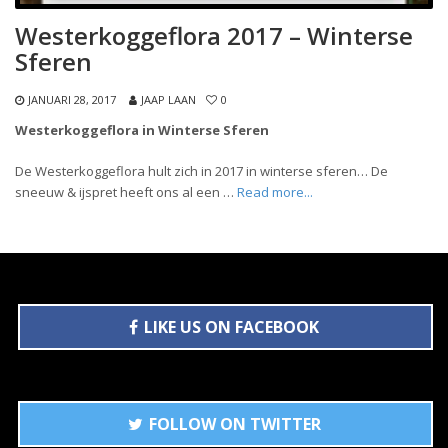
Westerkoggeflora 2017 – Winterse
Sferen
JANUARI 28, 2017
JAAP LAAN
0
Westerkoggeflora in Winterse Sferen
De Westerkoggeflora hult zich in 2017 in winterse sferen… De
sneeuw & ijspret heeft ons al een …
Read more...
LIKE US ON FACEBOOK
FOLLOW ON TWITTER