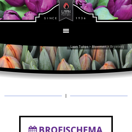
Laan Tulips
>
Bloemen
>
Broeierij
|
BROEISCHEMA