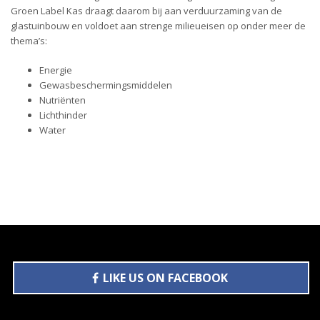
Groen Label Kas draagt daarom bij aan verduurzaming van de
glastuinbouw en voldoet aan strenge milieueisen op onder meer de
thema’s:
Energie
Gewasbeschermingsmiddelen
Nutriënten
Lichthinder
Water
LIKE US ON FACEBOOK